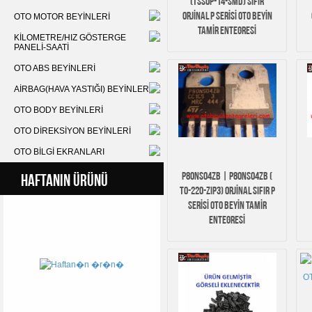
(TSSOP-14-SMD) SIFIR
ORJİNAL P SERİSİ OTO BEYİN
OTO MOTOR BEYİNLERİ
TAMİR ENTEGRESİ
KİLOMETRE/HIZ GÖSTERGE
PANELİ-SAATİ
OTO ABS BEYİNLERİ
AİRBAG(HAVA YASTIĞI) BEYİNLERİ
OTO BODY BEYİNLERİ
OTO DİREKSİYON BEYİNLERİ
OTO BİLGİ EKRANLARI
P80NS04ZB | P80NS04ZB (
HAFTANIN ÜRÜNÜ
TO-220-ZIP3) ORJİNAL SIFIR P
SERİSİ OTO BEYİN TAMİR
ENTEGRESİ