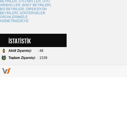
BEYİNLER, OTO ABS LER, OTO
AİRBAG LER, BODY BEYİNLERİ,
BSİ BEYİNLERİ, DİREKSİYON
BEYİNLERİ, GÖSTERGELER
ÜRÜNLERİMİZLE
HİZMETİNİZDEYİZ
■
ANLAŞMALI KARGO
~
~
İSTATİSTİK
- TÜRKİYE NİN HER YERİNE
KARGO BEDELİ SADECE 5 TL
Aktif Ziyaretçi
: 48
Toplam Ziyaretçi
: 1539