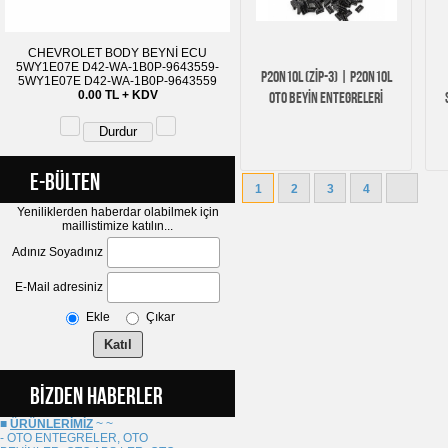
CHEVROLET BODY BEYNİ ECU
5WY1E07E D42-WA-1B0P-9643559-
P20N10L (ZİP-3) | P20N10L
5WY1E07E D42-WA-1B0P-9643559
0.00 TL + KDV
OTO BEYİN ENTEGRELERİ
E-BÜLTEN
1
2
3
4
Yeniliklerden haberdar olabilmek için
maillistimize katılın...
Adınız Soyadınız
E-Mail adresiniz
Ekle
Çıkar
BİZDEN HABERLER
■
ÜRÜNLERİMİZ
~
~
- OTO ENTEGRELER, OTO